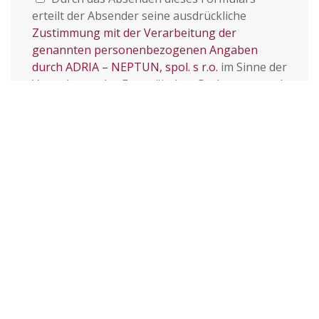
erteilt der Absender seine ausdrückliche
Zustimmung mit der Verarbeitung der
genannten personenbezogenen Angaben
durch ADRIA – NEPTUN, spol. s r.o.
im Sinne der
Verordnung des Europäischen Parlaments und
Rates der Europäischen Union 2016/679
(Datenschutz-Grundverordnung) und dem
Gesetz Nr. 110/2019 Slg., über die Verarbeitung
personenbezogener Daten. (*)
Ich bin mit dem Zusenden von aktuellen
Nachrichten und Neuheiten des TRITON
Restaurants einverstanden.
Mit (*) gekennzeichnete Daten sind
erforderlich.