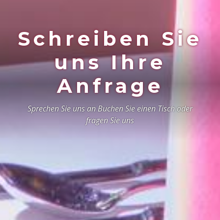
Schreiben Sie
Der perfekte
Ort für Ihren
uns Ihre
großen Tag
Anfrage
Feiern Sie diesen einzigartigen Tag an einem ganz
Sprechen Sie uns an Buchen Sie einen Tisch oder
besonderen Ort
fragen Sie uns